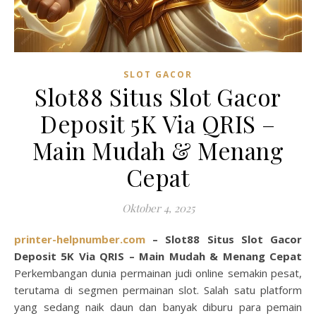
SLOT GACOR
Slot88 Situs Slot Gacor
Deposit 5K Via QRIS –
Main Mudah & Menang
Cepat
Oktober 4, 2025
printer-helpnumber.com
– Slot88 Situs Slot Gacor
Deposit 5K Via QRIS – Main Mudah & Menang Cepat
Perkembangan dunia permainan judi online semakin pesat,
terutama di segmen permainan slot. Salah satu platform
yang sedang naik daun dan banyak diburu para pemain