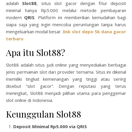
adalah
Slot88
, situs slot gacor dengan fitur deposit
minimal hanya Rp5.000 melalui metode pembayaran
modern
QRIS
. Platform ini memberikan kemudahan bagi
siapa saja yang ingin mencoba peruntungan tanpa harus
mengeluarkan modal besar.
link slot depo 5k dana gacor
terbaru
Apa itu Slot88?
Slot88 adalah situs judi online yang menyediakan berbagai
jenis permainan slot dari provider ternama. Situs ini dikenal
memiliki tingkat kemenangan yang tinggi atau sering
disebut “slot gacor”. Dengan reputasi yang terus
meningkat, Slot88 menjadi pilihan utama para penggemar
slot online di Indonesia.
Keunggulan Slot88
Deposit Minimal Rp5.000 via QRIS