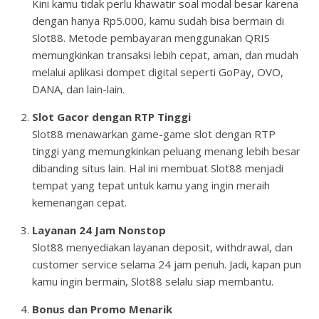
Kini kamu tidak perlu khawatir soal modal besar karena
dengan hanya Rp5.000, kamu sudah bisa bermain di
Slot88. Metode pembayaran menggunakan QRIS
memungkinkan transaksi lebih cepat, aman, dan mudah
melalui aplikasi dompet digital seperti GoPay, OVO,
DANA, dan lain-lain.
Slot Gacor dengan RTP Tinggi
Slot88 menawarkan game-game slot dengan RTP
tinggi yang memungkinkan peluang menang lebih besar
dibanding situs lain. Hal ini membuat Slot88 menjadi
tempat yang tepat untuk kamu yang ingin meraih
kemenangan cepat.
Layanan 24 Jam Nonstop
Slot88 menyediakan layanan deposit, withdrawal, dan
customer service selama 24 jam penuh. Jadi, kapan pun
kamu ingin bermain, Slot88 selalu siap membantu.
Bonus dan Promo Menarik