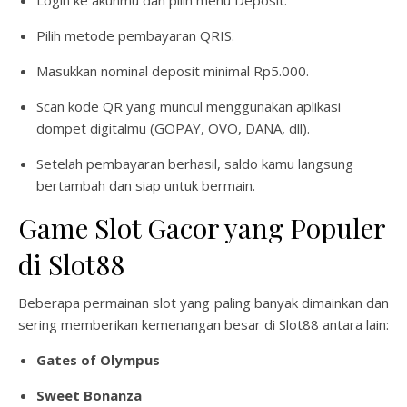
Login ke akunmu dan pilih menu Deposit.
Pilih metode pembayaran QRIS.
Masukkan nominal deposit minimal Rp5.000.
Scan kode QR yang muncul menggunakan aplikasi
dompet digitalmu (GOPAY, OVO, DANA, dll).
Setelah pembayaran berhasil, saldo kamu langsung
bertambah dan siap untuk bermain.
Game Slot Gacor yang Populer
di Slot88
Beberapa permainan slot yang paling banyak dimainkan dan
sering memberikan kemenangan besar di Slot88 antara lain:
Gates of Olympus
Sweet Bonanza