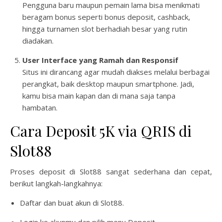
Pengguna baru maupun pemain lama bisa menikmati
beragam bonus seperti bonus deposit, cashback,
hingga turnamen slot berhadiah besar yang rutin
diadakan.
User Interface yang Ramah dan Responsif
Situs ini dirancang agar mudah diakses melalui berbagai
perangkat, baik desktop maupun smartphone. Jadi,
kamu bisa main kapan dan di mana saja tanpa
hambatan.
Cara Deposit 5K via QRIS di
Slot88
Proses deposit di Slot88 sangat sederhana dan cepat,
berikut langkah-langkahnya:
Daftar dan buat akun di Slot88.