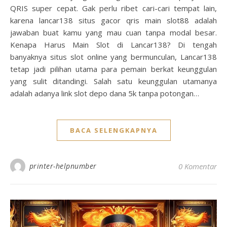
QRIS super cepat. Gak perlu ribet cari-cari tempat lain,
karena lancar138 situs gacor qris main slot88 adalah
jawaban buat kamu yang mau cuan tanpa modal besar.
Kenapa Harus Main Slot di Lancar138? Di tengah
banyaknya situs slot online yang bermunculan, Lancar138
tetap jadi pilihan utama para pemain berkat keunggulan
yang sulit ditandingi. Salah satu keunggulan utamanya
adalah adanya link slot depo dana 5k tanpa potongan…
BACA SELENGKAPNYA
printer-helpnumber
0 Komentar