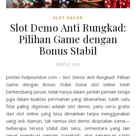
SLOT GACOR
Slot Demo Anti Rungkad:
Pilihan Game dengan
Bonus Stabil
Juni 17, 2025
printer-helpnumber.com – Slot Demo Anti Rungkad: Pilihan
Game dengan Bonus Stabil Dunia slot online telah
berkembang pesat, tidak hanya dalam jumlah pemain tetapi
juga dalam kualitas permainan yang ditawarkan. Salah satu
fitur paling digemari adalah slot demo, yaitu versi gratis
dari slot online yang bisa dimainkan tanpa menggunakan
uang asli. Namun, tak semua slot demo diciptakan sama—
beberapa terasa stabil dan seru, sementara yang lain
cepat membuat pemain “rungkad”, alias kehabisan saldo