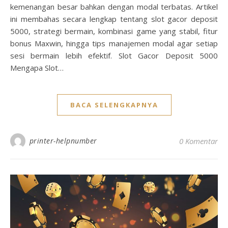
kemenangan besar bahkan dengan modal terbatas. Artikel
ini membahas secara lengkap tentang slot gacor deposit
5000, strategi bermain, kombinasi game yang stabil, fitur
bonus Maxwin, hingga tips manajemen modal agar setiap
sesi bermain lebih efektif. Slot Gacor Deposit 5000
Mengapa Slot…
BACA SELENGKAPNYA
printer-helpnumber
0 Komentar