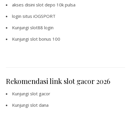
akses disini
slot depo 10k pulsa
login situs
iOGSPORT
Kunjungi
slot88 login
Kunjungi
slot bonus 100
Rekomendasi link slot gacor 2026
Kunjungi
slot gacor
Kunjungi
slot dana