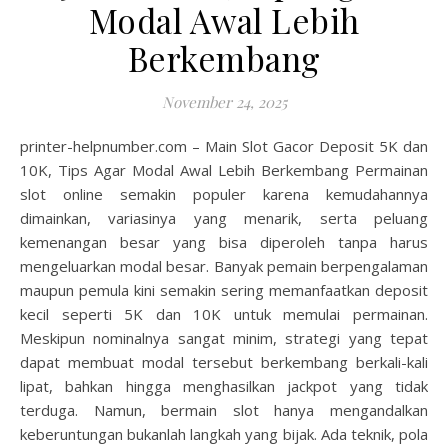
Modal Awal Lebih
Berkembang
November 24, 2025
printer-helpnumber.com – Main Slot Gacor Deposit 5K dan
10K, Tips Agar Modal Awal Lebih Berkembang Permainan
slot online semakin populer karena kemudahannya
dimainkan, variasinya yang menarik, serta peluang
kemenangan besar yang bisa diperoleh tanpa harus
mengeluarkan modal besar. Banyak pemain berpengalaman
maupun pemula kini semakin sering memanfaatkan deposit
kecil seperti 5K dan 10K untuk memulai permainan.
Meskipun nominalnya sangat minim, strategi yang tepat
dapat membuat modal tersebut berkembang berkali-kali
lipat, bahkan hingga menghasilkan jackpot yang tidak
terduga. Namun, bermain slot hanya mengandalkan
keberuntungan bukanlah langkah yang bijak. Ada teknik, pola