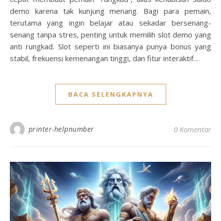
demo karena tak kunjung menang. Bagi para pemain,
terutama yang ingin belajar atau sekadar bersenang-
senang tanpa stres, penting untuk memilih slot demo yang
anti rungkad. Slot seperti ini biasanya punya bonus yang
stabil, frekuensi kemenangan tinggi, dan fitur interaktif…
BACA SELENGKAPNYA
printer-helpnumber
0 Komentar