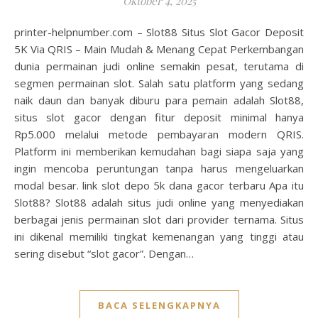
Oktober 4, 2025
printer-helpnumber.com – Slot88 Situs Slot Gacor Deposit
5K Via QRIS – Main Mudah & Menang Cepat Perkembangan
dunia permainan judi online semakin pesat, terutama di
segmen permainan slot. Salah satu platform yang sedang
naik daun dan banyak diburu para pemain adalah Slot88,
situs slot gacor dengan fitur deposit minimal hanya
Rp5.000 melalui metode pembayaran modern QRIS.
Platform ini memberikan kemudahan bagi siapa saja yang
ingin mencoba peruntungan tanpa harus mengeluarkan
modal besar. link slot depo 5k dana gacor terbaru Apa itu
Slot88? Slot88 adalah situs judi online yang menyediakan
berbagai jenis permainan slot dari provider ternama. Situs
ini dikenal memiliki tingkat kemenangan yang tinggi atau
sering disebut “slot gacor”. Dengan…
BACA SELENGKAPNYA