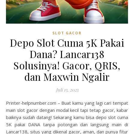
SLOT GACOR
Depo Slot Cuma 5K Pakai
Dana? Lancar138
Solusinya! Gacor, QRIS,
dan Maxwin Ngalir
Juli 15, 2025
Printer-helpnumber.com – Buat kamu yang lagi cari tempat
main slot gacor dengan modal kecil tapi tetap gacor, kabar
baiknya sudah datang! Sekarang kamu bisa depo slot cuma
5K pakai DANA tanpa potongan dan langsung main di
Lancar138, situs yang dikenal gacor, aman, dan punya fitur