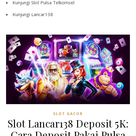
Kunjungi
Slot Pulsa Telkomsel
Kunjungi
Lancar138
SLOT GACOR
Slot Lancar138 Deposit 5K:
Cara Deposit Pakai Pulsa