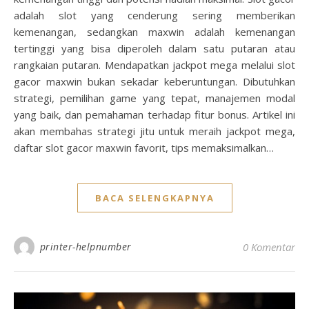
adalah slot yang cenderung sering memberikan
kemenangan, sedangkan maxwin adalah kemenangan
tertinggi yang bisa diperoleh dalam satu putaran atau
rangkaian putaran. Mendapatkan jackpot mega melalui slot
gacor maxwin bukan sekadar keberuntungan. Dibutuhkan
strategi, pemilihan game yang tepat, manajemen modal
yang baik, dan pemahaman terhadap fitur bonus. Artikel ini
akan membahas strategi jitu untuk meraih jackpot mega,
daftar slot gacor maxwin favorit, tips memaksimalkan…
BACA SELENGKAPNYA
printer-helpnumber
0 Komentar