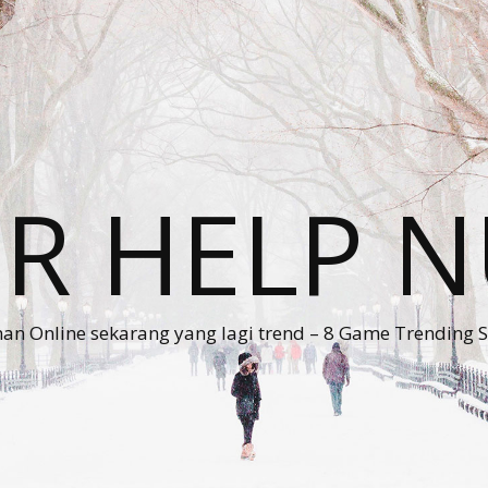
ER HELP 
an Online sekarang yang lagi trend – 8 Game Trending 