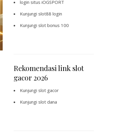
login situs
iOGSPORT
Kunjungi
slot88 login
Kunjungi
slot bonus 100
Rekomendasi link slot
gacor 2026
Kunjungi
slot gacor
Kunjungi
slot dana