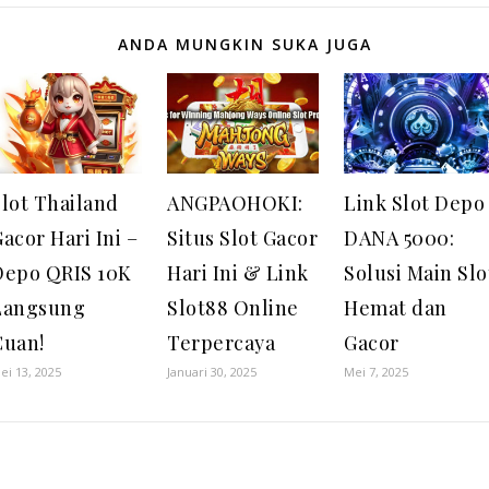
ANDA MUNGKIN SUKA JUGA
Slot Thailand
ANGPAOHOKI:
Link Slot Depo
acor Hari Ini –
Situs Slot Gacor
DANA 5000:
Depo QRIS 10K
Hari Ini & Link
Solusi Main Slo
Langsung
Slot88 Online
Hemat dan
Cuan!
Terpercaya
Gacor
ei 13, 2025
Januari 30, 2025
Mei 7, 2025