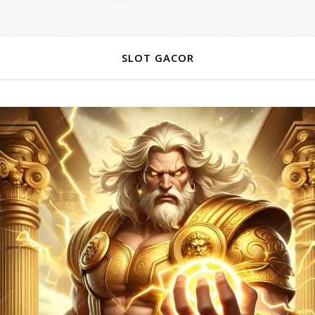
SLOT GACOR