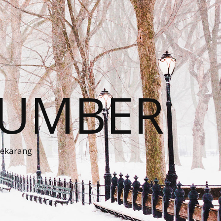
NUMBER
Sekarang