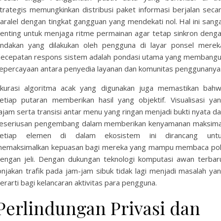
trategis memungkinkan distribusi paket informasi berjalan seca
aralel dengan tingkat gangguan yang mendekati nol. Hal ini sang
enting untuk menjaga ritme permainan agar tetap sinkron deng
indakan yang dilakukan oleh pengguna di layar ponsel merek
ecepatan respons sistem adalah pondasi utama yang membang
epercayaan antara penyedia layanan dan komunitas penggunanya
kurasi algoritma acak yang digunakan juga memastikan bah
etiap putaran memberikan hasil yang objektif. Visualisasi ya
ajam serta transisi antar menu yang ringan menjadi bukti nyata da
eseriusan pengembang dalam memberikan kenyamanan maksima
etiap elemen di dalam ekosistem ini dirancang unt
emaksimalkan kepuasan bagi mereka yang mampu membaca po
engan jeli. Dengan dukungan teknologi komputasi awan terbar
onjakan trafik pada jam-jam sibuk tidak lagi menjadi masalah ya
erarti bagi kelancaran aktivitas para pengguna.
Perlindungan Privasi dan