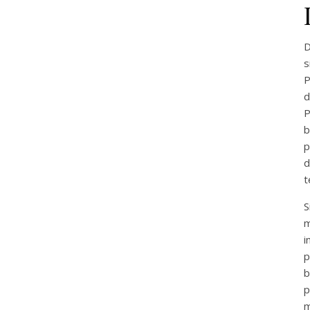
D
s
P
d
P
b
p
d
t
S
m
i
p
b
p
m