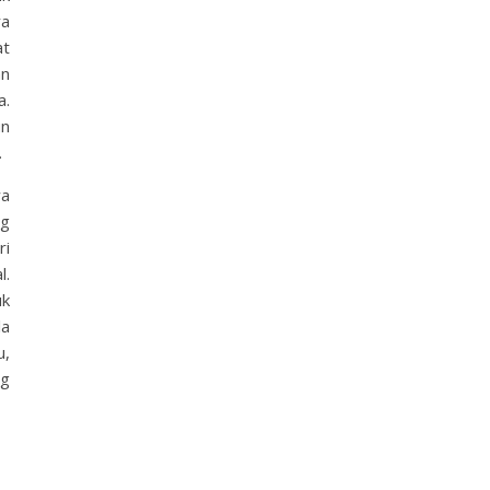
ra
at
an
a.
un
.
wa
ng
ri
l.
uk
la
u,
ng