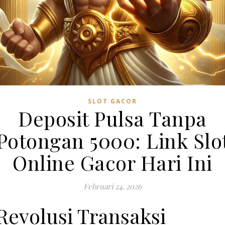
SLOT GACOR
Deposit Pulsa Tanpa
Potongan 5000: Link Slo
Online Gacor Hari Ini
Februari 24, 2026
Revolusi Transaksi