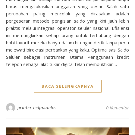
harus mengalokasikan anggaran yang besar. Salah satu
perubahan paling mencolok yang dirasakan adalah
pergeseran metode pengisian saldo yang kini jauh lebih
praktis melalui integrasi operator seluler nasional. Efisiensi
ini memungkinkan setiap orang untuk terhubung dengan
hobi favorit mereka hanya dalam hitungan detik tanpa perlu
melewati birokrasi perbankan yang kaku. Optimalisasi Saldo
Seluler sebagai Instrumen Utama Penggunaan kredit
telepon sebagai alat tukar digital telah membuktikan…
BACA SELENGKAPNYA
printer-helpnumber
0 Komentar