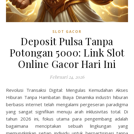
SLOT GACOR
Deposit Pulsa Tanpa
Potongan 5000: Link Slot
Online Gacor Hari Ini
Februari 24, 2026
Revolusi Transaksi Digital: Mengulas Kemudahan Akses
Hiburan Tanpa Hambatan Biaya Dinamika industri hiburan
berbasis internet telah mengalami pergeseran paradigma
yang sangat signifikan menuju arah inklusivitas total. Di
tahun 2026 ini, fokus utama para pengembang adalah
bagaimana menciptakan sebuah lingkungan yang
memungkinkan setiap individu untuk berpartisipasi tanpa