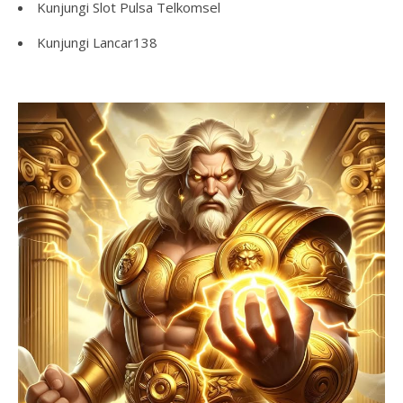
Kunjungi
Slot Pulsa Telkomsel
Kunjungi
Lancar138