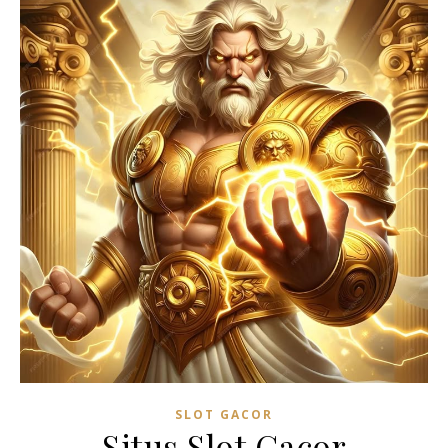
SLOT GACOR
Situs Slot Gacor