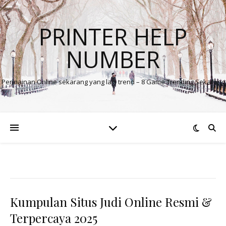
PRINTER HELP
NUMBER
Permainan Online sekarang yang lagi trend – 8 Game Trending Sekarang
Kumpulan Situs Judi Online Resmi &
Terpercaya 2025