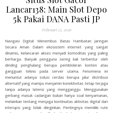
Lancar138: Main Slot Depo
5k Pakai DANA Pasti JP
Februari 23, 2026
Navigasi Digital: Menembus Batas Hambatan Jaringan
Secara Aman Dalam ekosistem internet yang sangat
dinamis, kelancaran akses menjadi komoditas yang paling
berharga. Banyak pengguna sering kali terbentur oleh
dinding penghalang berupa pemblokiran konten atau
gangguan teknis pada server utama. Fenomena ini
menuntut adanya solusi cerdas berupa jalur distribusi
alternatif yang mampu menjamin konektivitas tetap terjaga
tanpa adanya latensi yang mengganggu. Menggunakan
gerbang masuk cadangan bukan hanya soal kenyamanan,
melainkan tentang menjaga kontinuitas aktivitas digital dari
interupsi yang tidak diinginkan. Pentingnya memiliki rute