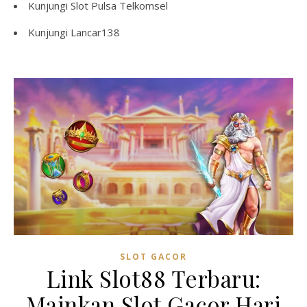
Kunjungi
Slot Pulsa Telkomsel
Kunjungi
Lancar138
SLOT GACOR
Link Slot88 Terbaru:
Mainkan Slot Gacor Hari