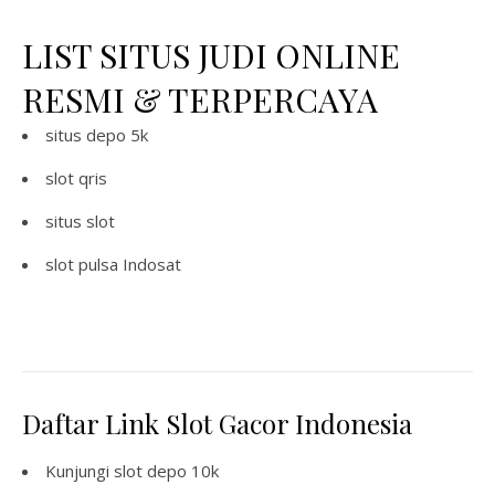
LIST SITUS JUDI ONLINE
RESMI & TERPERCAYA
situs depo 5k
slot qris
situs slot
slot pulsa Indosat
Daftar Link Slot Gacor Indonesia
Kunjungi
slot depo 10k