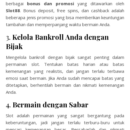
berbagai
bonus dan promosi
yang ditawarkan oleh
Slot88
. Bonus deposit, free spins, dan cashback adalah
beberapa jenis promosi yang bisa memberikan keuntungan
tambahan dan memperpanjang waktu bermain Anda.
3.
Kelola Bankroll Anda dengan
Bijak
Mengelola bankroll dengan bijak sangat penting dalam
permainan slot. Tentukan batas harian atau batas
kemenangan yang realistis, dan jangan terlalu terbawa
emosi saat bermain. Jika Anda sudah mencapai batas yang
ditetapkan, berhentilah bermain dan nikmati kemenangan
Anda.
4.
Bermain dengan Sabar
Slot adalah permainan yang sangat bergantung pada
keberuntungan, jadi jangan terlalu terburu-buru untuk
mencari kemenangan besar. Bersabarlah dan nikmati