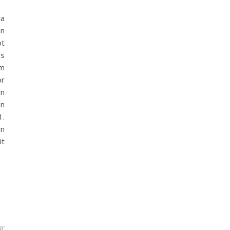
ta
an
ot
es
em
or
an
an
1.
an
it
ar