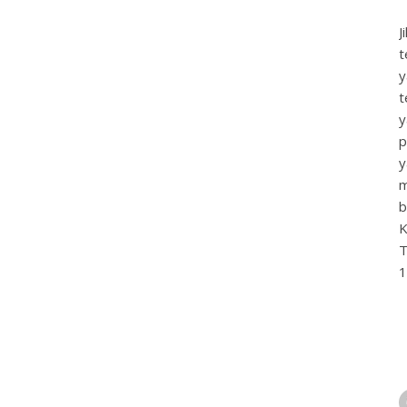
J
t
y
t
y
p
y
m
b
K
T
1