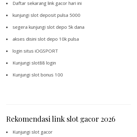
Daftar sekarang
link gacor hari ini
kunjungi
slot deposit pulsa 5000
segera kunjungi
slot depo 5k dana
akses disini
slot depo 10k pulsa
login situs
iOGSPORT
Kunjungi
slot88 login
Kunjungi
slot bonus 100
Rekomendasi link slot gacor 2026
Kunjungi
slot gacor