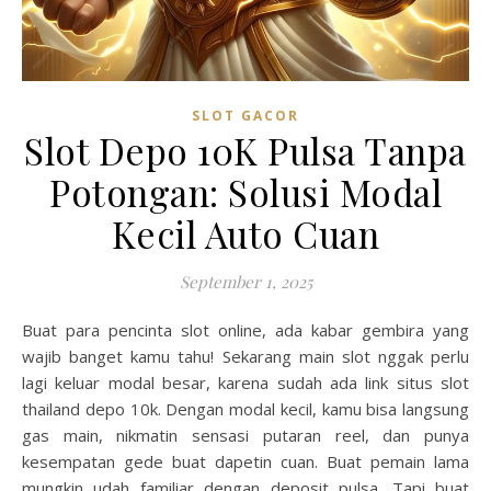
SLOT GACOR
Slot Depo 10K Pulsa Tanpa
Potongan: Solusi Modal
Kecil Auto Cuan
September 1, 2025
Buat para pencinta slot online, ada kabar gembira yang
wajib banget kamu tahu! Sekarang main slot nggak perlu
lagi keluar modal besar, karena sudah ada link situs slot
thailand depo 10k. Dengan modal kecil, kamu bisa langsung
gas main, nikmatin sensasi putaran reel, dan punya
kesempatan gede buat dapetin cuan. Buat pemain lama
mungkin udah familiar dengan deposit pulsa. Tapi buat