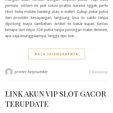
pemula, sistem ini jadi solusi praktis karena nggak perlu
ribet buka mobile banking atau e-wallet. Cukup pakai pulsa
dari provider kesayangan, langsung bisa isi saldo tanpa
dipotong biaya tambahan. Artikel ini bakal kupas tuntas
kenapa slot depo 10K pulsa tanpa potongan makin diminati,
apa saja keunggulannya, hingga tips biar…
BACA SELENGKAPNYA
printer-helpnumber
0 Komentar
LINK AKUN VIP SLOT GACOR
TERUPDATE