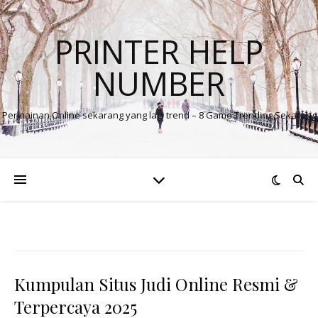
PRINTER HELP
NUMBER
Permainan Online sekarang yang lagi trend – 8 Game Trending Sekarang
Kumpulan Situs Judi Online Resmi &
Terpercaya 2025