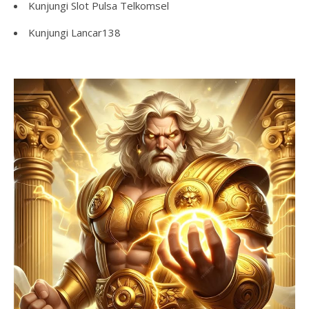
Kunjungi
Slot Pulsa Telkomsel
Kunjungi
Lancar138