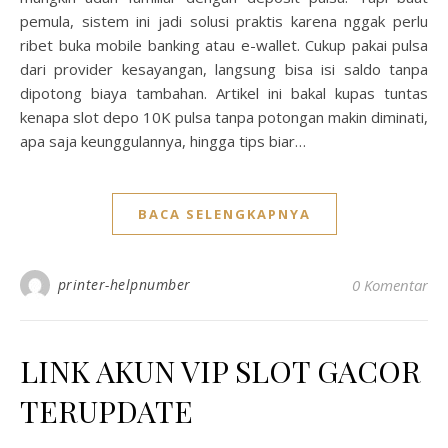
pemula, sistem ini jadi solusi praktis karena nggak perlu
ribet buka mobile banking atau e-wallet. Cukup pakai pulsa
dari provider kesayangan, langsung bisa isi saldo tanpa
dipotong biaya tambahan. Artikel ini bakal kupas tuntas
kenapa slot depo 10K pulsa tanpa potongan makin diminati,
apa saja keunggulannya, hingga tips biar…
BACA SELENGKAPNYA
printer-helpnumber
0 Komentar
LINK AKUN VIP SLOT GACOR
TERUPDATE