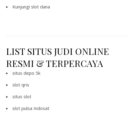
Kunjungi
slot dana
LIST SITUS JUDI ONLINE
RESMI & TERPERCAYA
situs depo 5k
slot qris
situs slot
slot pulsa Indosat