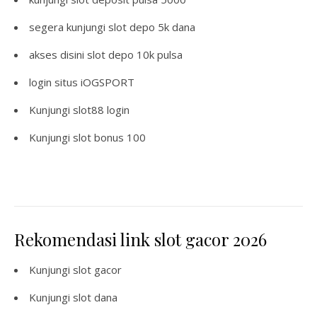
segera kunjungi
slot depo 5k dana
akses disini
slot depo 10k pulsa
login situs
iOGSPORT
Kunjungi
slot88 login
Kunjungi
slot bonus 100
Rekomendasi link slot gacor 2026
Kunjungi
slot gacor
Kunjungi
slot dana