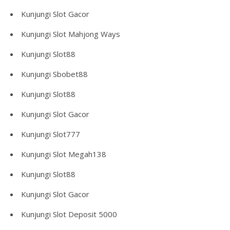
Kunjungi
Slot Gacor
Kunjungi
Slot Mahjong Ways
Kunjungi
Slot88
Kunjungi
Sbobet88
Kunjungi
Slot88
Kunjungi
Slot Gacor
Kunjungi
Slot777
Kunjungi
Slot Megah138
Kunjungi
Slot88
Kunjungi
Slot Gacor
Kunjungi
Slot Deposit 5000