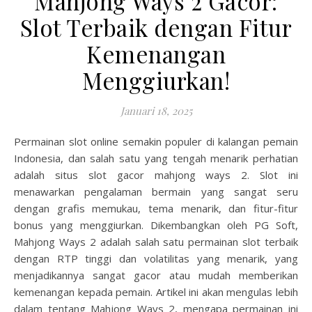
Mahjong Ways 2 Gacor:
Slot Terbaik dengan Fitur
Kemenangan
Menggiurkan!
Januari 18, 2025
Permainan slot online semakin populer di kalangan pemain
Indonesia, dan salah satu yang tengah menarik perhatian
adalah situs slot gacor mahjong ways 2. Slot ini
menawarkan pengalaman bermain yang sangat seru
dengan grafis memukau, tema menarik, dan fitur-fitur
bonus yang menggiurkan. Dikembangkan oleh PG Soft,
Mahjong Ways 2 adalah salah satu permainan slot terbaik
dengan RTP tinggi dan volatilitas yang menarik, yang
menjadikannya sangat gacor atau mudah memberikan
kemenangan kepada pemain. Artikel ini akan mengulas lebih
dalam tentang Mahjong Ways 2, mengapa permainan ini