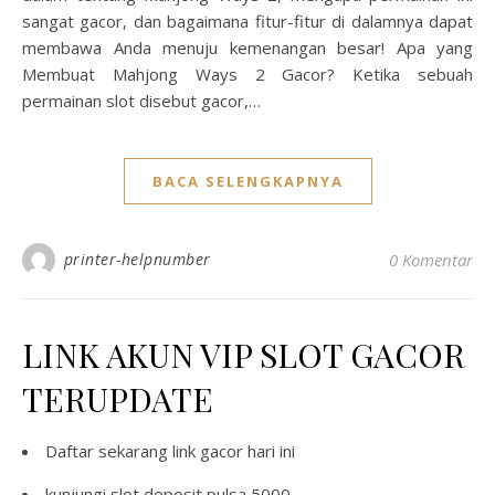
sangat gacor, dan bagaimana fitur-fitur di dalamnya dapat
membawa Anda menuju kemenangan besar! Apa yang
Membuat Mahjong Ways 2 Gacor? Ketika sebuah
permainan slot disebut gacor,…
BACA SELENGKAPNYA
printer-helpnumber
0 Komentar
LINK AKUN VIP SLOT GACOR
TERUPDATE
Daftar sekarang
link gacor hari ini
kunjungi
slot deposit pulsa 5000