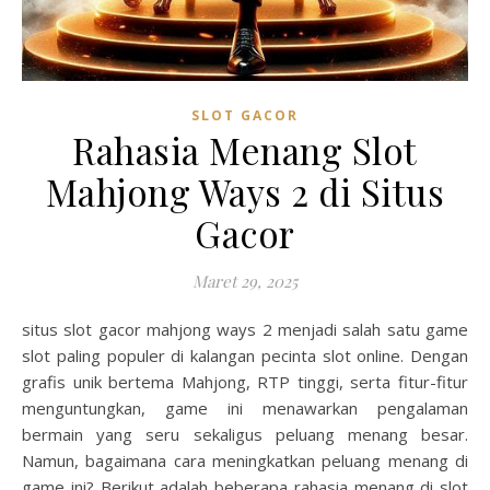
SLOT GACOR
Rahasia Menang Slot
Mahjong Ways 2 di Situs
Gacor
Maret 29, 2025
situs slot gacor mahjong ways 2 menjadi salah satu game
slot paling populer di kalangan pecinta slot online. Dengan
grafis unik bertema Mahjong, RTP tinggi, serta fitur-fitur
menguntungkan, game ini menawarkan pengalaman
bermain yang seru sekaligus peluang menang besar.
Namun, bagaimana cara meningkatkan peluang menang di
game ini? Berikut adalah beberapa rahasia menang di slot