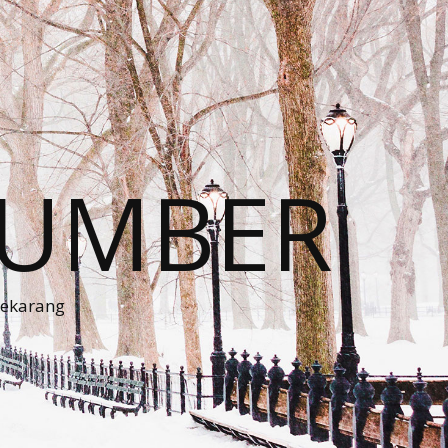
NUMBER
Sekarang