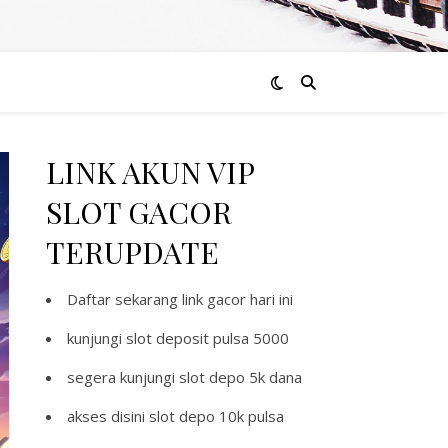
LINK AKUN VIP
SLOT GACOR
TERUPDATE
Daftar sekarang
link gacor hari ini
kunjungi
slot deposit pulsa 5000
segera kunjungi
slot depo 5k dana
akses disini
slot depo 10k pulsa