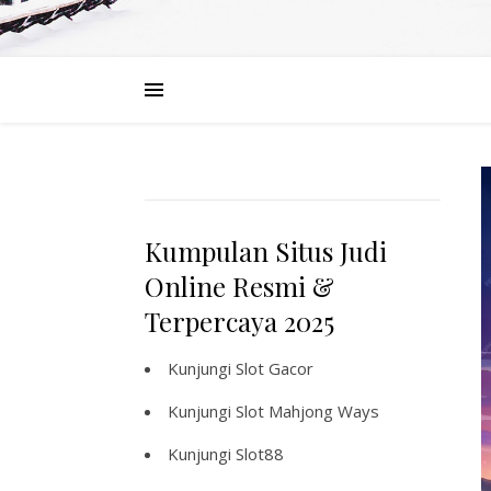
Kumpulan Situs Judi
Online Resmi &
Terpercaya 2025
Kunjungi
Slot Gacor
Kunjungi
Slot Mahjong Ways
Kunjungi
Slot88