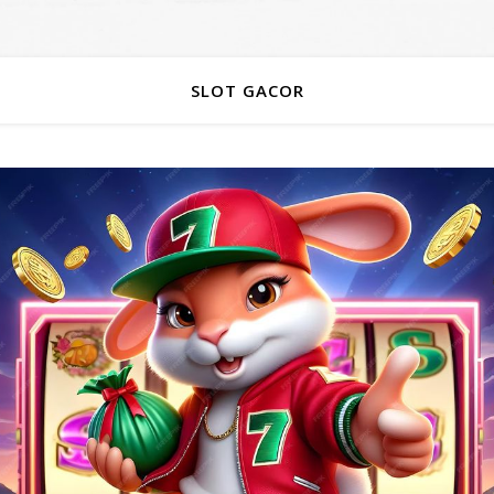
SLOT GACOR