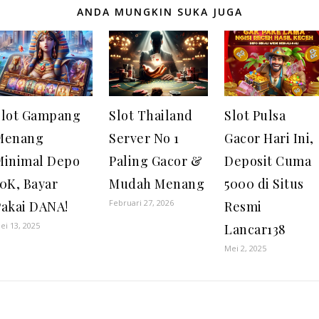
ANDA MUNGKIN SUKA JUGA
Slot Gampang
Slot Thailand
Slot Pulsa
Menang
Server No 1
Gacor Hari Ini,
Minimal Depo
Paling Gacor &
Deposit Cuma
0K, Bayar
Mudah Menang
5000 di Situs
Februari 27, 2026
Pakai DANA!
Resmi
ei 13, 2025
Lancar138
Mei 2, 2025