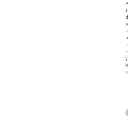
P
s
d
p
a
t
j
H
y
b
u