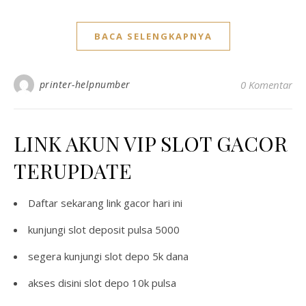
BACA SELENGKAPNYA
printer-helpnumber
0 Komentar
LINK AKUN VIP SLOT GACOR
TERUPDATE
Daftar sekarang
link gacor hari ini
kunjungi
slot deposit pulsa 5000
segera kunjungi
slot depo 5k dana
akses disini
slot depo 10k pulsa