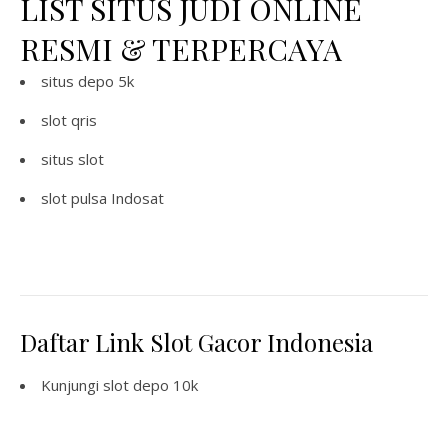
LIST SITUS JUDI ONLINE
RESMI & TERPERCAYA
situs depo 5k
slot qris
situs slot
slot pulsa Indosat
Daftar Link Slot Gacor Indonesia
Kunjungi
slot depo 10k