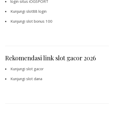
login situs
iOGSPORT
Kunjungi
slot88 login
Kunjungi
slot bonus 100
Rekomendasi link slot gacor 2026
Kunjungi
slot gacor
Kunjungi
slot dana