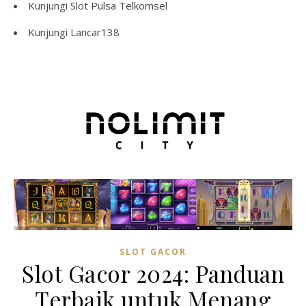
Kunjungi
Slot Pulsa Telkomsel
Kunjungi
Lancar138
SLOT GACOR
Slot Gacor 2024: Panduan
Terbaik untuk Menang