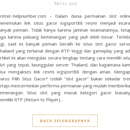
Mei 12, 2025
rinter-helpnumber.com – Dalam dunia permainan slot onlin
enemukan link situs gacor iogsport88 resmi menjadi incar
anyak pemain. Tidak hanya karena jaminan keamanannya, teta
uga karena peluang kemenangan yang jauh lebih besar. Terleb
agi, saat ini banyak pemain beralih ke situs slot gacor serv
hailand yang terkenal dengan RTP tinggi dan gameplay yang adi
rtikel ini akan mengulas secara lengkap tentang cara memilih sit
lot yang tepat, keunggulan server Thailand, dan bagaimana ka
isa mengakses link resmi iogsport88 dengan aman. Menga
arus Pilih Situs Gacor? Istilah “slot gacor” bukan sekadar tre
etapi mencerminkan performa permainan yang mudah memberik
emenangan. Situs slot yang masuk kategori gacor biasan
emiliki RTP (Return to Player)…
BACA SELENGKAPNYA