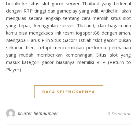
beralih ke situs slot gacor server Thailand yang terkenal
dengan RTP tinggi dan gameplay yang adil. Artikel ini akan
mengulas secara lengkap tentang cara memilih situs slot
yang tepat, keunggulan server Thailand, dan bagaimana
kamu bisa mengakses link resmi iogsport88 dengan aman.
Mengapa Harus Pilih Situs Gacor? Istilah “slot gacor” bukan
sekadar tren, tetapi mencerminkan performa permainan
yang mudah memberikan kemenangan. Situs slot yang
masuk kategori gacor biasanya memiliki RTP (Return to
Player)…
BACA SELENGKAPNYA
printer-helpnumber
0 Komentar