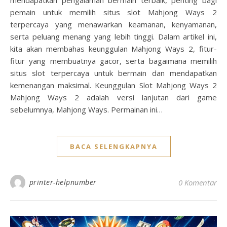
pemain untuk memilih situs slot Mahjong Ways 2
terpercaya yang menawarkan keamanan, kenyamanan,
serta peluang menang yang lebih tinggi. Dalam artikel ini,
kita akan membahas keunggulan Mahjong Ways 2, fitur-
fitur yang membuatnya gacor, serta bagaimana memilih
situs slot terpercaya untuk bermain dan mendapatkan
kemenangan maksimal. Keunggulan Slot Mahjong Ways 2
Mahjong Ways 2 adalah versi lanjutan dari game
sebelumnya, Mahjong Ways. Permainan ini…
BACA SELENGKAPNYA
printer-helpnumber
0 Komentar