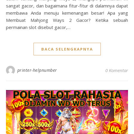
sangat gacor, dan bagaimana fitur-fitur di dalamnya dapat
membawa Anda menuju kemenangan besar! Apa yang
Membuat Mahjong Ways 2 Gacor? Ketika sebuah
permainan slot disebut gacor,…
BACA SELENGKAPNYA
printer-helpnumber
0 Komentar