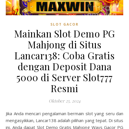
SLOT GACOR
Mainkan Slot Demo PG
Mahjong di Situs
Lancar138: Coba Gratis
dengan Deposit Dana
5000 di Server Slot777
Resmi
Oktober 25, 2024
Jika Anda mencari pengalaman bermain slot yang seru dan
mengasyikkan, Lancar138 adalah pilihan yang tepat. Di situs
ini, Anda dapat Slot Demo Gratis Mahjong Ways Gacor PG